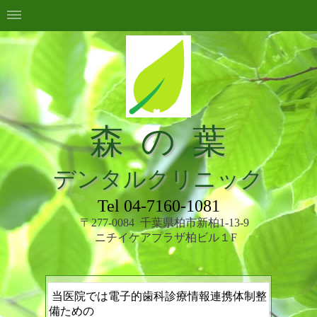
森 の 葉
デンタルクリニック
Tel 04-7160-1081
〒277-0084
千葉県柏市新柏1-13-9
ニチイケアプラザ柏ビル１F
当医院では電子的歯科診療情報連携体制整
備ための