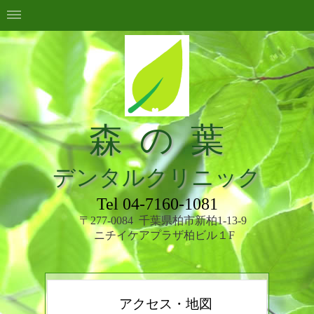
森 の 葉
デンタルクリニック
Tel 04-7160-1081
〒277-0084
千葉県柏市新柏1-13-9
ニチイケアプラザ柏ビル１F
アクセス・地図