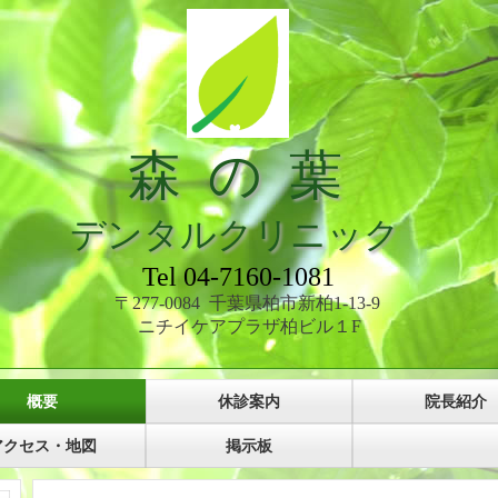
森 の 葉
デンタルクリニック
Tel 04-7160-1081
〒277-0084
千葉県柏市新柏1-13-9
ニチイケアプラザ柏ビル１F
概要
休診案内
院長紹介
アクセス・地図
掲示板